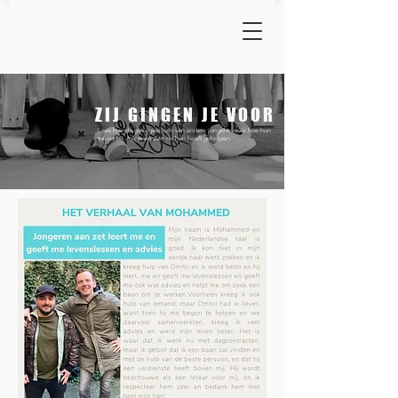
ZIJ GINGEN JE VOOR
Lees hier de getuigenissen van andere jongeren over hoe hun
traject bij
Jongeren aan zet
hen heeft geholpen. ​